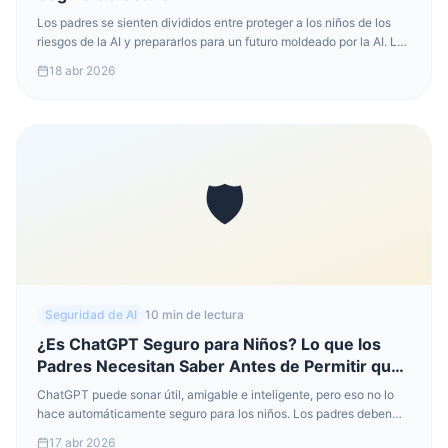
Los padres se sienten divididos entre proteger a los niños de los
riesgos de la AI y prepararlos para un futuro moldeado por la AI. La
mejor respuesta no es una prohibición total. Es un acceso guiado a
18 abr 2026
través de herramientas más seguras diseñadas para niños.
🛡️
Seguridad de AI
10 min de lectura
¿Es ChatGPT Seguro para Niños? Lo que los
Padres Necesitan Saber Antes de Permitir que
los Niños Usen AI
ChatGPT puede sonar útil, amigable e inteligente, pero eso no lo
hace automáticamente seguro para los niños. Los padres deben
entender los riesgos reales antes de tratar una herramienta de AI
17 abr 2026