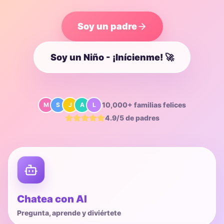
Soy un padre
Soy un Niño - ¡Inícienme! 🚀
10,000+
familias felices
M
S
J
A
L
4.9/5
de padres
Chatea con AI
Pregunta, aprende y diviértete