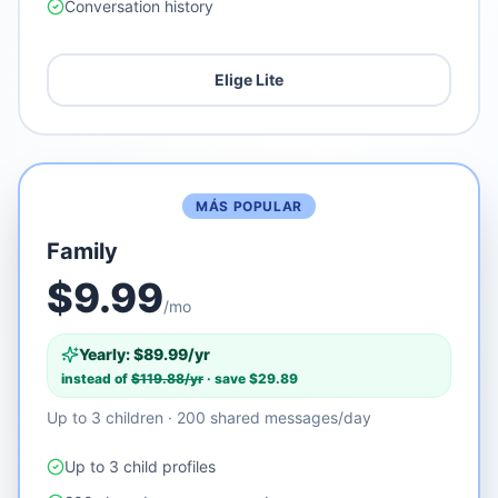
Conversation history
Elige Lite
MÁS POPULAR
Family
$
9.99
/mo
Yearly: $
89.99
/yr
instead of
$
119.88
/yr
· save $
29.89
Up to 3 children · 200 shared messages/day
Up to 3 child profiles