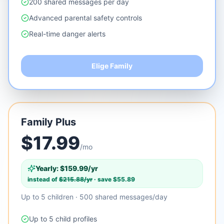
200 shared messages per day
Advanced parental safety controls
Real-time danger alerts
Elige Family
Family Plus
$
17.99
/mo
Yearly: $
159.99
/yr
instead of
$
215.88
/yr
· save $
55.89
Up to 5 children · 500 shared messages/day
Up to 5 child profiles