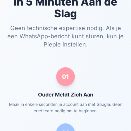
In 5 Minuten Aan de
Slag
Geen technische expertise nodig. Als je
een WhatsApp-bericht kunt sturen, kun je
Piepie instellen.
01
Ouder Meldt Zich Aan
Maak in enkele seconden je account aan met Google. Geen
creditcard nodig om te beginnen.