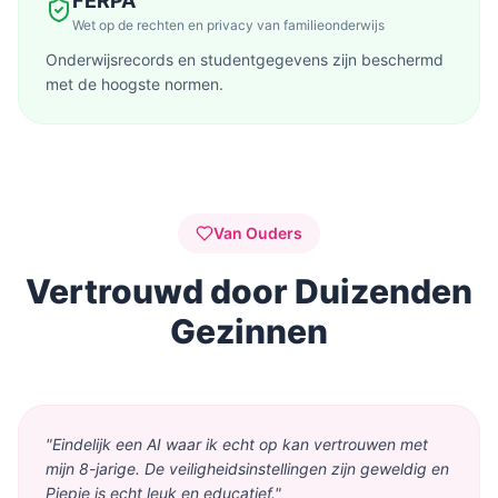
FERPA
Wet op de rechten en privacy van familieonderwijs
Onderwijsrecords en studentgegevens zijn beschermd
met de hoogste normen.
Van Ouders
Vertrouwd door Duizenden
Gezinnen
"
Eindelijk een AI waar ik echt op kan vertrouwen met
mijn 8-jarige. De veiligheidsinstellingen zijn geweldig en
Piepie is echt leuk en educatief.
"