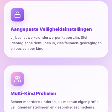
Aangepaste Veiligheidsinstellingen
Jij beslist welke onderwerpen taboe zijn. Stel
ideologische richtlijnen in, kies fallback-gedragingen
en pas aan per kind.
Multi-Kind Profielen
Beheer meerdere kinderen, elk met hun eigen profiel,
veiligheidsinstellingen en gespreksgeschiedenis.