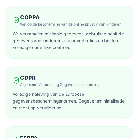
COPPA
Wet op de bescherming van de online privacy van kinderen
We verzamelen minimale gegevens, gebruiken nooit de
gegevens van kinderen voor advertenties en bieden
volledige ouderlijke controle.
GDPR
Algemene Verordening Gegevensbescherming
Volledige naleving van de Europese
gegevensbeschermingsnormen. Gegevensminimalisatie
en recht op verwijdering.