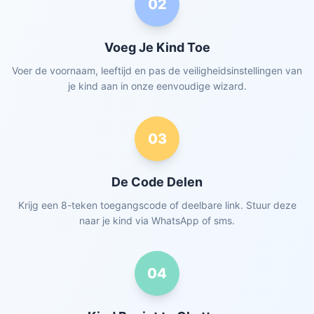
02
Voeg Je Kind Toe
Voer de voornaam, leeftijd en pas de veiligheidsinstellingen van
je kind aan in onze eenvoudige wizard.
03
De Code Delen
Krijg een 8-teken toegangscode of deelbare link. Stuur deze
naar je kind via WhatsApp of sms.
04