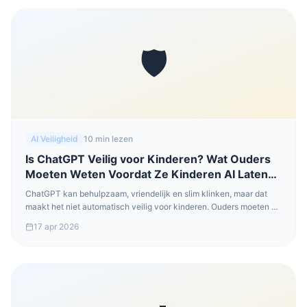
🛡️
AI Veiligheid
10 min lezen
Is ChatGPT Veilig voor Kinderen? Wat Ouders
Moeten Weten Voordat Ze Kinderen AI Laten
Gebruiken
ChatGPT kan behulpzaam, vriendelijk en slim klinken, maar dat
maakt het niet automatisch veilig voor kinderen. Ouders moeten de
echte risico's begrijpen voordat ze een volwassen AI-tool
17 apr 2026
behandelen als een kindvriendelijke assistent.