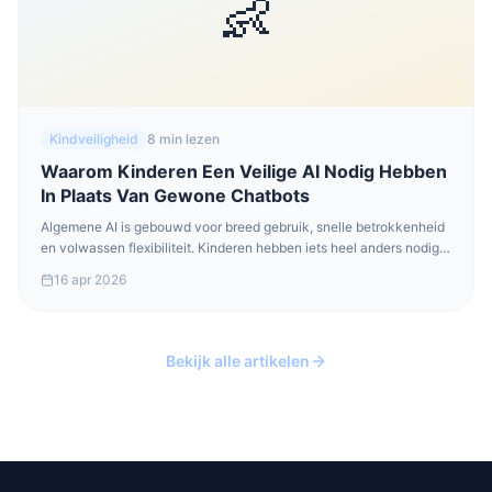
👶
Kindveiligheid
8 min lezen
Waarom Kinderen Een Veilige AI Nodig Hebben
In Plaats Van Gewone Chatbots
Algemene AI is gebouwd voor breed gebruik, snelle betrokkenheid
en volwassen flexibiliteit. Kinderen hebben iets heel anders nodig:
strakkere grenzen, kalmere framing en systemen die hun
16 apr 2026
ontwikkelingsfase respecteren.
Bekijk alle artikelen