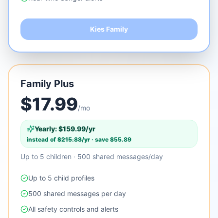
Kies Family
Family Plus
$
17.99
/mo
Yearly: $
159.99
/yr
instead of
$
215.88
/yr
· save $
55.89
Up to 5 children · 500 shared messages/day
Up to 5 child profiles
500 shared messages per day
All safety controls and alerts