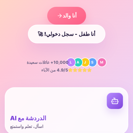
أنا والد
أنا طفل - سجل دخولي! 🚀
10,000+
عائلات سعيدة
L
A
J
S
M
4.9/5
من الآباء
الدردشة مع AI
اسأل، تعلم واستمتع