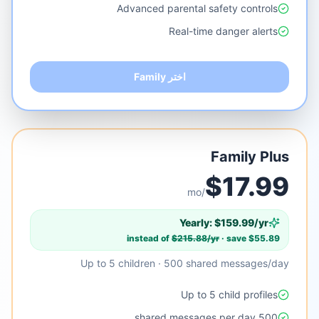
Advanced parental safety controls
Real-time danger alerts
اختر Family
Family Plus
$
17.99
/mo
Yearly: $
159.99
/yr
instead of
$
215.88
/yr
· save $
55.89
Up to 5 children · 500 shared messages/day
Up to 5 child profiles
500 shared messages per day