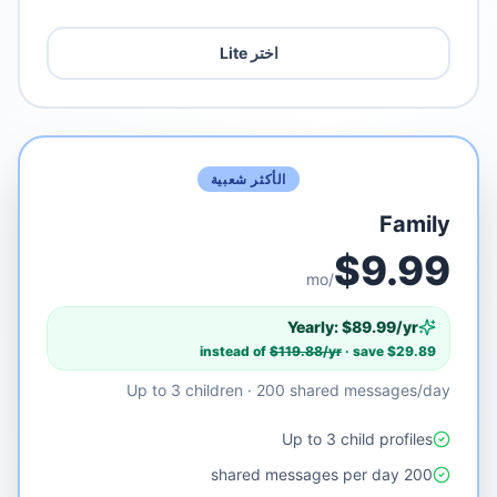
اختر Lite
الأكثر شعبية
Family
$
9.99
/mo
Yearly: $
89.99
/yr
instead of
$
119.88
/yr
· save $
29.89
Up to 3 children · 200 shared messages/day
Up to 3 child profiles
200 shared messages per day