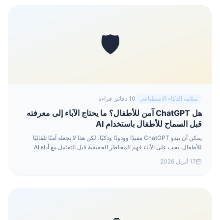
🛡️
سلامة الذكاء الاصطناعي
10 دقائق قراءة
هل ChatGPT آمن للأطفال؟ ما يحتاج الآباء إلى معرفته
قبل السماح للأطفال باستخدام AI
يمكن أن يبدو ChatGPT مفيدًا وودودًا وذكيًا، لكن هذا لا يجعله آمنًا تلقائيًا
للأطفال. يجب على الآباء فهم المخاطر الحقيقية قبل التعامل مع أداة AI
للبالغين كمساعد صديق للأطفال.
17 أبريل 2026