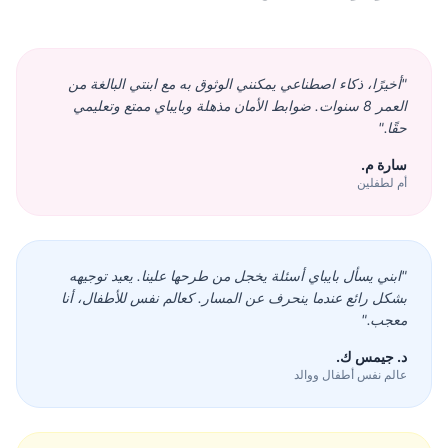
"
أخيرًا، ذكاء اصطناعي يمكنني الوثوق به مع ابنتي البالغة من
العمر 8 سنوات. ضوابط الأمان مذهلة وبايباي ممتع وتعليمي
حقًا.
"
سارة م.
أم لطفلين
"
ابني يسأل بايباي أسئلة يخجل من طرحها علينا. يعيد توجيهه
بشكل رائع عندما ينحرف عن المسار. كعالم نفس للأطفال، أنا
معجب.
"
د. جيمس ك.
عالم نفس أطفال ووالد