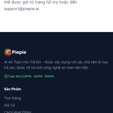
thể được gửi từ trang hỗ trợ hoặc đến
support@piepie.ai.
Piepie
AI An Toàn cho Trẻ Em - được xây dựng với các nhà tâm lý học
trẻ em, được hỗ trợ bởi công nghệ an toàn tiên tiến.
Tuân thủ COPPA · GDPR · FERPA
Sản Phẩm
Tính Năng
Giá Cả
Cách Hoạt Động