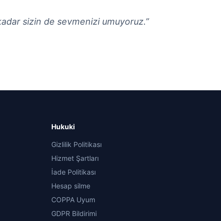
i kadar sizin de sevmenizi umuyoruz.
”
Hukuki
Gizlilik Politikası
Hizmet Şartları
İade Politikası
Hesap silme
COPPA Uyum
GDPR Bildirimi