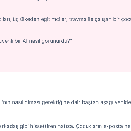
ları, üç ülkeden eğitimciler, travma ile çalışan bir ço
venli bir AI nasıl görünürdü?"
 AI'nın nasıl olması gerektiğine dair baştan aşağı yenid
 arkadaş gibi hissettiren hafıza. Çocukların e-posta h