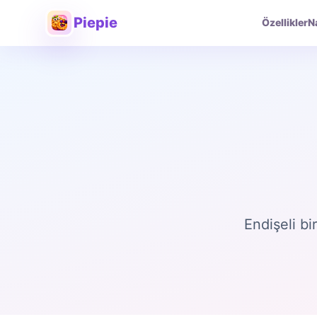
Piepie
Özellikler
Na
Endişeli b