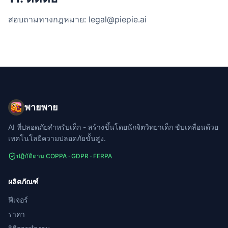
สอบถามทางกฎหมาย: legal@piepie.ai
พายพาย
AI ที่ปลอดภัยสำหรับเด็ก - สร้างขึ้นโดยนักจิตวิทยาเด็ก ขับเคลื่อนด้วย
เทคโนโลยีความปลอดภัยขั้นสูง.
ปฏิบัติตาม COPPA · GDPR · FERPA
ผลิตภัณฑ์
ฟีเจอร์
ราคา