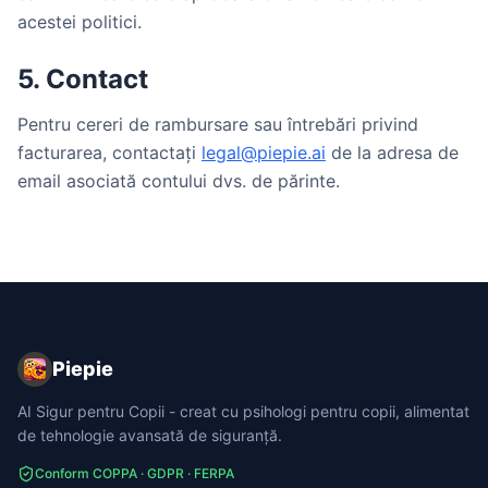
acestei politici.
5. Contact
Pentru cereri de rambursare sau întrebări privind
facturarea, contactați
legal@piepie.ai
de la adresa de
email asociată contului dvs. de părinte.
Piepie
AI Sigur pentru Copii - creat cu psihologi pentru copii, alimentat
de tehnologie avansată de siguranță.
Conform COPPA · GDPR · FERPA