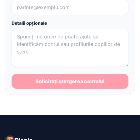
Detalii opționale
Solicitați ștergerea contului