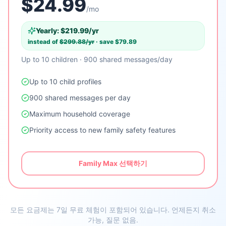
$
24.99
/mo
Yearly: $
219.99
/yr
instead of
$
299.88
/yr
· save $
79.89
Up to 10 children · 900 shared messages/day
Up to 10 child profiles
900 shared messages per day
Maximum household coverage
Priority access to new family safety features
Family Max 선택하기
모든 요금제는 7일 무료 체험이 포함되어 있습니다. 언제든지 취소
가능, 질문 없음.