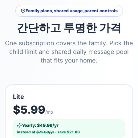
Family plans, shared usage, parent controls
간단하고 투명한 가격
One subscription covers the family. Pick the
child limit and shared daily message pool
that fits your home.
Lite
$
5.99
/mo
Yearly: $
49.99
/yr
instead of
$
71.88
/yr
· save $
21.89