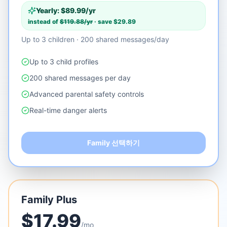
Yearly: $
89.99
/yr
instead of
$
119.88
/yr
· save $
29.89
Up to 3 children · 200 shared messages/day
Up to 3 child profiles
200 shared messages per day
Advanced parental safety controls
Real-time danger alerts
Family 선택하기
Family Plus
$
17.99
/mo