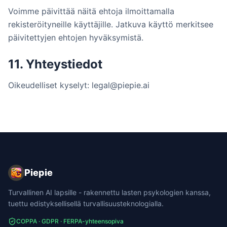
Voimme päivittää näitä ehtoja ilmoittamalla
rekisteröityneille käyttäjille. Jatkuva käyttö merkitsee
päivitettyjen ehtojen hyväksymistä.
11. Yhteystiedot
Oikeudelliset kyselyt: legal@piepie.ai
Piepie
Turvallinen AI lapsille - rakennettu lasten psykologien kanssa,
tuettu edistyksellisellä turvallisuusteknologialla.
COPPA · GDPR · FERPA-yhteensopiva