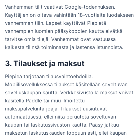
Vanhemman tilit vaativat Google-todennuksen.
Käyttäjien on oltava vähintään 18-vuotiaita luodakseen
vanhemman tilin. Lapset käyttävät Piepietä
vanhempien luomien pääsykoodien kautta eivätkä
tarvitse omia tilejä. Vanhemmat ovat vastuussa
kaikesta tilinsä toiminnasta ja lastensa istunnoista.
3. Tilaukset ja maksut
Piepiea tarjotaan tilausvaihtoehdoilla.
Mobiilisovelluksessa tilaukset käsitellään soveltuvan
sovelluskaupan kautta. Verkkosivustolla maksut voivat
käsitellä Paddle tai muu ilmoitettu
maksupalveluntarjoaja. Tilaukset uusiutuvat
automaattisesti, ellei niitä peruuteta soveltuvan
kaupan tai laskutussivuston kautta. Pääsy jatkuu
maksetun laskutuskauden loppuun asti, ellei kaupan