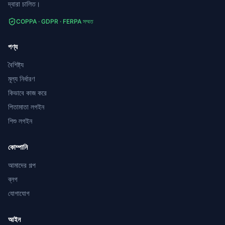
দ্বারা চালিত।
COPPA · GDPR · FERPA সম্মত
পণ্য
বৈশিষ্ট্য
মূল্য নির্ধারণ
কিভাবে কাজ করে
পিতামাতা লগইন
শিশু লগইন
কোম্পানি
আমাদের গল্প
ব্লগ
যোগাযোগ
আইন