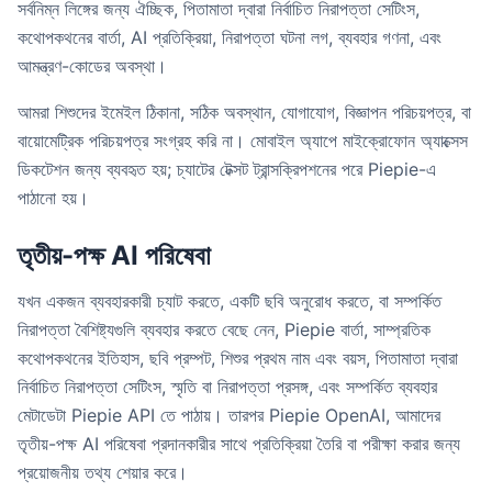
সর্বনিম্ন লিঙ্গের জন্য ঐচ্ছিক, পিতামাতা দ্বারা নির্বাচিত নিরাপত্তা সেটিংস,
কথোপকথনের বার্তা, AI প্রতিক্রিয়া, নিরাপত্তা ঘটনা লগ, ব্যবহার গণনা, এবং
আমন্ত্রণ-কোডের অবস্থা।
আমরা শিশুদের ইমেইল ঠিকানা, সঠিক অবস্থান, যোগাযোগ, বিজ্ঞাপন পরিচয়পত্র, বা
বায়োমেট্রিক পরিচয়পত্র সংগ্রহ করি না। মোবাইল অ্যাপে মাইক্রোফোন অ্যাক্সেস
ডিকটেশন জন্য ব্যবহৃত হয়; চ্যাটের টেক্সট ট্রান্সক্রিপশনের পরে Piepie-এ
পাঠানো হয়।
তৃতীয়-পক্ষ AI পরিষেবা
যখন একজন ব্যবহারকারী চ্যাট করতে, একটি ছবি অনুরোধ করতে, বা সম্পর্কিত
নিরাপত্তা বৈশিষ্ট্যগুলি ব্যবহার করতে বেছে নেন, Piepie বার্তা, সাম্প্রতিক
কথোপকথনের ইতিহাস, ছবি প্রম্পট, শিশুর প্রথম নাম এবং বয়স, পিতামাতা দ্বারা
নির্বাচিত নিরাপত্তা সেটিংস, স্মৃতি বা নিরাপত্তা প্রসঙ্গ, এবং সম্পর্কিত ব্যবহার
মেটাডেটা Piepie API তে পাঠায়। তারপর Piepie OpenAI, আমাদের
তৃতীয়-পক্ষ AI পরিষেবা প্রদানকারীর সাথে প্রতিক্রিয়া তৈরি বা পরীক্ষা করার জন্য
প্রয়োজনীয় তথ্য শেয়ার করে।