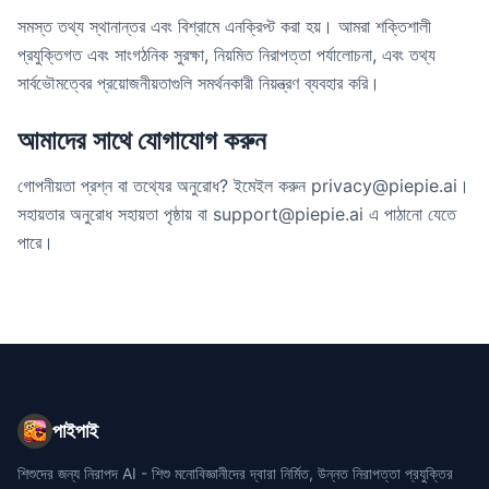
সমস্ত তথ্য স্থানান্তর এবং বিশ্রামে এনক্রিপ্ট করা হয়। আমরা শক্তিশালী
প্রযুক্তিগত এবং সাংগঠনিক সুরক্ষা, নিয়মিত নিরাপত্তা পর্যালোচনা, এবং তথ্য
সার্বভৌমত্বের প্রয়োজনীয়তাগুলি সমর্থনকারী নিয়ন্ত্রণ ব্যবহার করি।
আমাদের সাথে যোগাযোগ করুন
গোপনীয়তা প্রশ্ন বা তথ্যের অনুরোধ? ইমেইল করুন privacy@piepie.ai।
সহায়তার অনুরোধ সহায়তা পৃষ্ঠায় বা support@piepie.ai এ পাঠানো যেতে
পারে।
পাইপাই
শিশুদের জন্য নিরাপদ AI - শিশু মনোবিজ্ঞানীদের দ্বারা নির্মিত, উন্নত নিরাপত্তা প্রযুক্তির