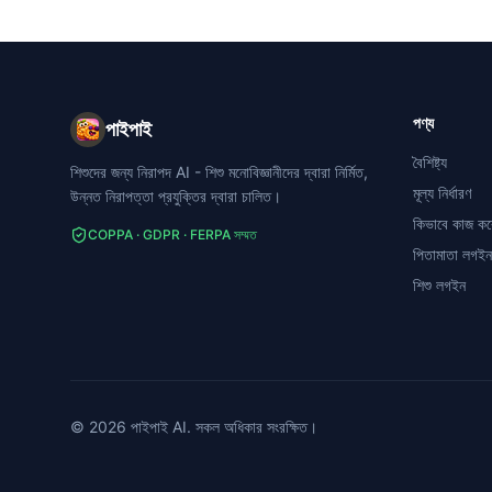
পণ্য
পাইপাই
বৈশিষ্ট্য
শিশুদের জন্য নিরাপদ AI - শিশু মনোবিজ্ঞানীদের দ্বারা নির্মিত,
মূল্য নির্ধারণ
উন্নত নিরাপত্তা প্রযুক্তির দ্বারা চালিত।
কিভাবে কাজ কর
COPPA · GDPR · FERPA সম্মত
পিতামাতা লগইন
শিশু লগইন
©
2026
পাইপাই
AI.
সকল অধিকার সংরক্ষিত।