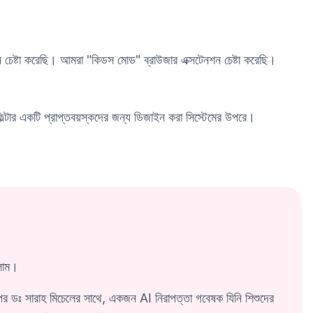
ান চেষ্টা করেছি। আমরা "কিডস মোড" ব্রাউজার এক্সটেনশন চেষ্টা করেছি।
িল্টার একটি প্রাপ্তবয়স্কদের জন্য ডিজাইন করা সিস্টেমের উপরে।
িলাম।
পর ডঃ সারাহ মিচেলের সাথে, একজন AI নিরাপত্তা গবেষক যিনি শিশুদের