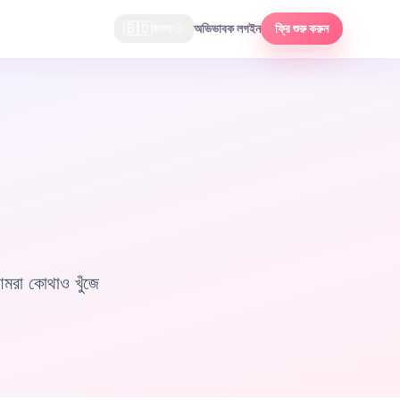
🇧🇩
বাংলা
অভিভাবক লগইন
ফ্রি শুরু করুন
মরা কোথাও খুঁজে