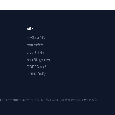
আইন
গোপনীয়তা নীতি
সেবার শর্তাবলী
ফেরত নীতিমালা
অ্যাকাউন্ট মুছে ফেলা
COPPA সম্মতি
GDPR বিজ্ঞপ্তি
বা Anthropic এর সাথে সম্পর্কিত নয়। পিতামাতাদের দ্বারা, পিতামাতাদের জন্য ❤️ দিয়ে তৈরি।